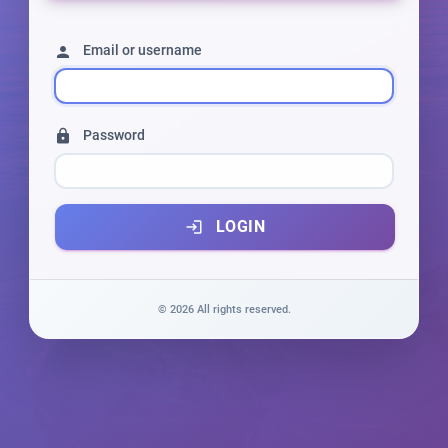
Email or username
person
Password
lock
LOGIN
login
© 2026 All rights reserved.