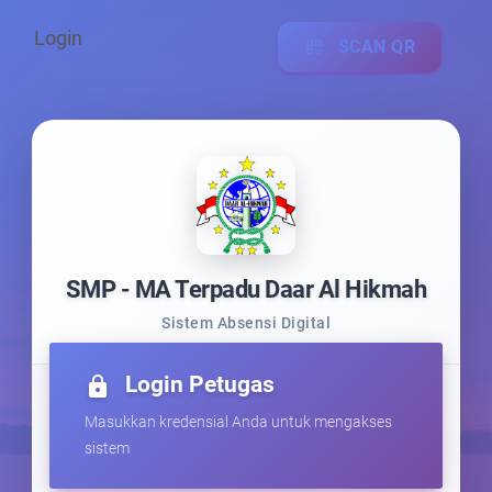
Login
SCAN QR
qr_code
SMP - MA Terpadu Daar Al Hikmah
Sistem Absensi Digital
Login Petugas
lock
Masukkan kredensial Anda untuk mengakses
sistem